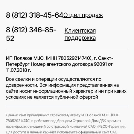
ответственности владельцев транспортных средств.
Полис необходим каждому автомобилисту и
8 (812) 318-45-64
позволяет компенсировать ущерб, причиненный
Отдел продаж
другим участникам дорожного движения в случае
ДТП.
8 (812) 346-85-
Клиентская
Без действующего полиса ОСАГО эксплуатация
52
поддержка
автомобиля запрещена. Однако современное
страхование — это не только выполнение требований
законодательства, но и удобный сервис для водителя.
ИП Поляков М.Ю. (ИНН 780529214740), г. Санкт-
Преимущества оформления ОСАГО онлайн
Петербург Номер агентского договора 92091 от
Многие клиенты сегодня предпочитают оформлять
11.07.2018 г.
ОСАГО онлайн. Это позволяет существенно
сэкономить время и получить электронный полис
Все сделки и операции осуществляются по
всего за несколько минут.
доверенности. Вся информация представленная на
сайте носит информационный характер и ни при каких
Преимущества онлайн-оформления ОСАГО:
условиях не является публичной офертой
быстрое заполнение заявки;
автоматическая проверка данных;
Данный сайт принадлежит страховому агенту ИП Поляков М.Ю. (ИНН
получение полиса на электронную почту;
780529214740) и работает под брендом Страховой Дом ДБК в рамках
партнёрских отношений со страховой компанией САО «РЕСО-Гарантия».
возможность продления онлайн;
Для доступа в личный кабинет используйте официальный сайт САО