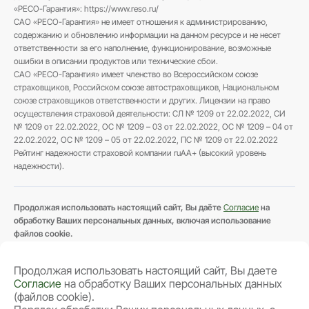
«РЕСО-Гарантия»: https://www.reso.ru/
сохранение страховой истории;
САО «РЕСО-Гарантия» не имеет отношения к администрированию,
доступ к полису в любое время.
содержанию и обновлению информации на данном ресурсе и не несет
ответственности за его наполнение, функционирование, возможные
Электронный полис ОСАГО имеет такую же
ошибки в описании продуктов или технические сбои.
юридическую силу, как и бумажный вариант.
САО «РЕСО-Гарантия» имеет членство во Всероссийском союзе
От чего зависит стоимость ОСАГО
страховщиков, Российском союзе автостраховщиков, Национальном
союзе страховщиков ответственности и других. Лицензии на право
Стоимость ОСАГО рассчитывается индивидуально и
осуществления страховой деятельности: СЛ № 1209 от 22.02.2022, СИ
зависит от нескольких факторов:
№ 1209 от 22.02.2022, ОС № 1209 – 03 от 22.02.2022, ОС № 1209 – 04 от
региона регистрации автомобиля;
22.02.2022, ОС № 1209 – 05 от 22.02.2022, ПС № 1209 от 22.02.2022
Рейтинг надежности страховой компании ruAA+ (высокий уровень
мощности двигателя;
надежности).
водительского стажа;
возраста водителя;
Продолжая использовать настоящий сайт, Вы даёте
Согласие
на
обработку Ваших персональных данных, включая использование
коэффициента бонус-малус;
файлов cookie.
Порядок обработки персональных данных, а также реализуемые
количества водителей, допущенных к управлению.
требования к их защите изложены в
Политике обработки персональных
Аккуратные водители с безаварийной историей могут
Продолжая использовать настоящий сайт, Вы даете
данных
.
существенно снизить стоимость страхования.
Согласие
на обработку Ваших персональных данных
Информация, размещённая на сайте,
не является публичной офертой
,
(файлов cookie).
определяемой положениями статьи 437 Гражданского кодекса