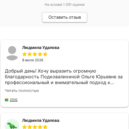
На основе
1 091
оценок
Оставить отзыв
Людмила Удалова
8 июля 2026
Добрый день! Хочу выразить огромную
благодарность Подковалихиной Ольге Юрьевне за
профессиональный и внимательный подход к
своей работе, за качественное и быстрое
Читать полностью
обслуживание! Не впервые обращаюсь в "
Страховой Дом ДБК", и каждый раз меня приятно
2GIS
удивляет высокий уровень обслуживания. Ольга
Юрьевна доброжелательная и готова всегда
прийти на помощь, находит время выслушать мои
Людмила Удалова
потребности и предложить наилучшие решения,
что значительно упрощает мой процесс