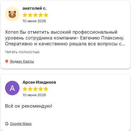
плюс! Её высочайший профессионализм,
уважением Удалова Людмила
самоотверженность и гуманизм бесценны и
анатолий с.
вызывают в душе восхищение, глубокое уважение
и признательность.Всегда очень приятно иметь
10 июня 2026
дело с таким компетентным специалистом.
Искренне рекомендую Подковалихину Ольгу
Хотел бы отметить высокий профессиональный
Юрьевну всем, кто ищет надёжного и
уровень сотрудника компании- Евгению Плаксину.
компетентного партнёра в сфере страхования.
Оперативно и качественно решала все вопросы с
Спасибо вам Ольга Юрьевна за вашу отличную
оформлением страхового полиса. Спасибо !
Читать полностью
работу!!! Также выражаю искреннюю
благодарность и признательность всем
Яндекс Карты
сотрудникам компании "Страховой Дом ДБК" за
их слаженную и профессиональную работу! С
уважением Удалова Людмила
Арсен Изидинов
10 июня 2026
Всё ок рекомендую!
Google Maps